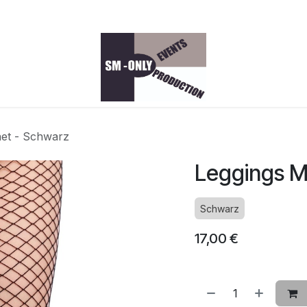
p
net - Schwarz
Leggings M
Schwarz
17,00
€