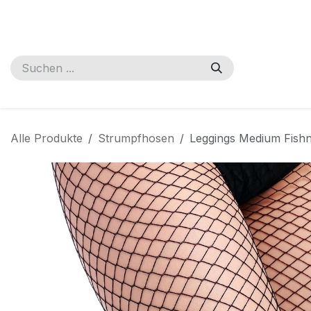
Zum Inhalt springen
Home
Shop
Termin
Kontakt
Bücher
Podcast
Worksho
Alle Produkte
Strumpfhosen
Leggings Medium Fish